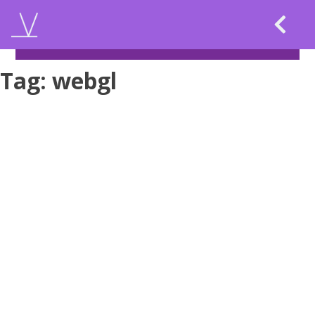
Skip
to
content
Tag:
webgl